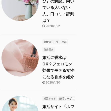
び』の解説。向い
ている人いない
人、口コミ・評判
は？
2020/1/22
結婚運アップ
美容
自分磨き
婚活に香水は
OK？フェロモン
効果でモテる女性
になる香水を紹介
2020/1/20
婚活サイト
婚活サービス
婚活サイト『ホワ