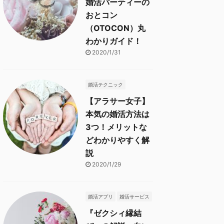
婚活パーティーの
おとコン
（OTOCON）丸
わかりガイド！
2020/1/31
婚活テクニック
【アラサー女子】
本気の婚活方法は
3つ！メリットな
どわかりやすく解
説
2020/1/29
婚活アプリ
婚活サービス
『ゼクシィ縁結